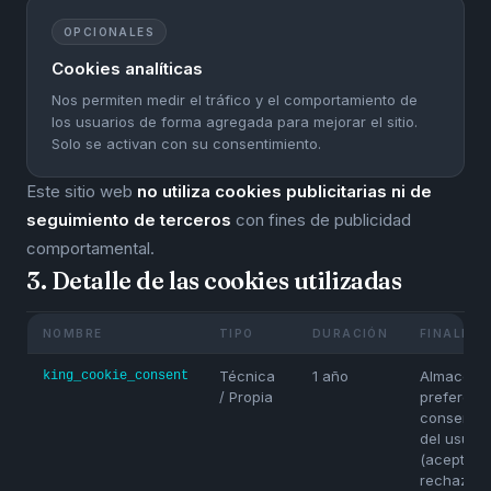
OPCIONALES
Cookies analíticas
Nos permiten medir el tráfico y el comportamiento de
los usuarios de forma agregada para mejorar el sitio.
Solo se activan con su consentimiento.
Este sitio web
no utiliza cookies publicitarias ni de
seguimiento de terceros
con fines de publicidad
comportamental.
3. Detalle de las cookies utilizadas
NOMBRE
TIPO
DURACIÓN
FINALIDA
Técnica
1 año
Almacena 
king_cookie_consent
/ Propia
preferenc
consentim
del usuari
(aceptar /
rechazar)