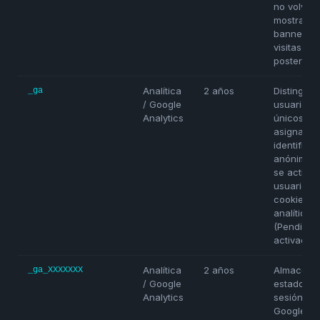
no volver 
mostrar el
banner en
visitas
posteriore
Analítica
2 años
Distingue
_ga
/ Google
usuarios
Analytics
únicos
asignando
identifica
anónimo. 
se activa s
usuario a
cookies
analíticas.
(Pendient
activación
Analítica
2 años
Almacena 
_ga_XXXXXXX
/ Google
estado de 
Analytics
sesión de
Google